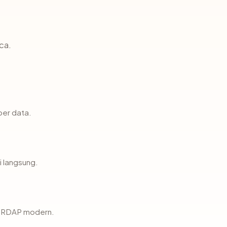
ca.
ber data.
i langsung.
ui RDAP modern.