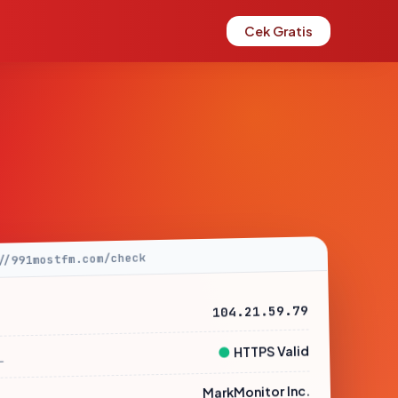
Cek Gratis
//991mostfm.com/check
104.21.59.79
●
HTTPS Valid
L
MarkMonitor Inc.