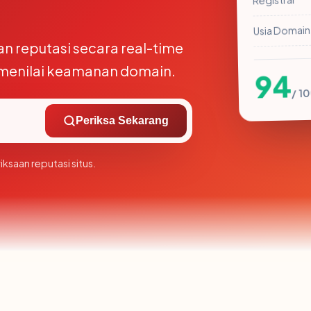
Usia Domain
dan reputasi secara real-time
menilai keamanan domain.
94
/ 10
Periksa Sekarang
ksaan reputasi situs.