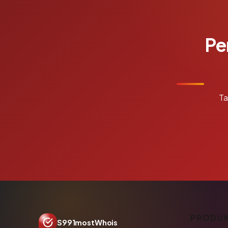
Pe
Ta
PRODU
S991mostWhois