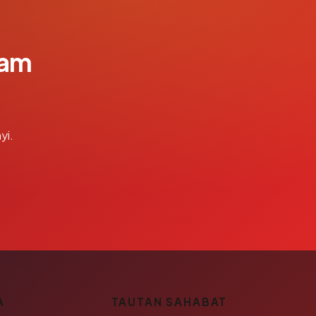
lam
yi.
A
TAUTAN SAHABAT