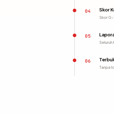
Skor K
04
Skor 0-1
Lapora
05
Seluruh
Terbuk
06
Tanpa lo