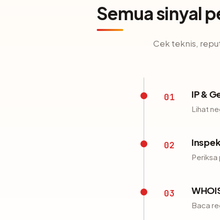
Semua sinyal p
Cek teknis, repu
IP & G
01
Lihat ne
Inspek
02
Periksa 
WHOIS
03
Baca reg