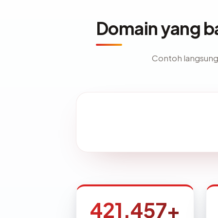
Domain yang ba
Contoh langsung d
421,457+