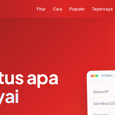
Fitur
Cara
Populer
Tepercaya
itus apa
https:
yai
Alamat IP
Sertifikat SS
Registrar